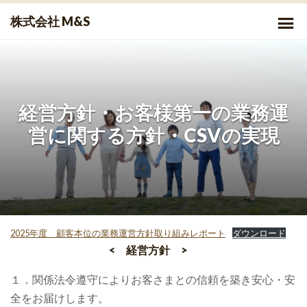
Skip
P
株式会社 M&S
to
Me
content
経営方針・お客様第一の業務運
営に関する方針・CSVの実現
2025年度 顧客本位の業務運営方針取り組みレポート
ダウンロード
< 経営方針 >
１．関係法令遵守によりお客さまとの信頼を築き安心・安
全をお届けします。