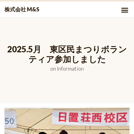
Skip
P
株式会社 M&S
to
Me
content
2025.5月 東区民まつりボラン
ティア参加しました
on
Information