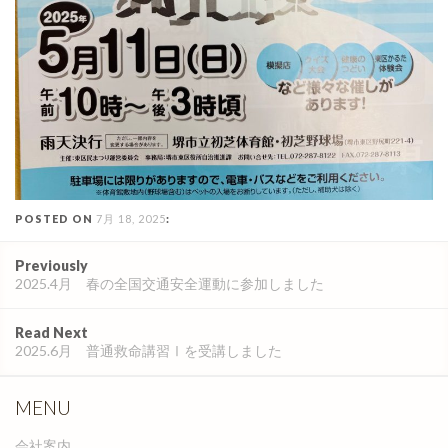
POSTED ON
7月 18, 2025
:
Post
Previously
navigation
2025.4月 春の全国交通安全運動に参加しました
Read Next
2025.6月 普通救命講習Ⅰを受講しました
MENU
会社案内